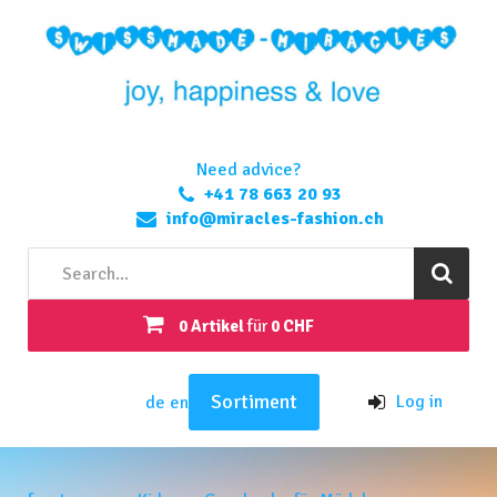
Need advice?
+41 78 663 20 93
info@miracles-fashion.ch
0 Artikel
für
0 CHF
Sortiment
Log in
de
en