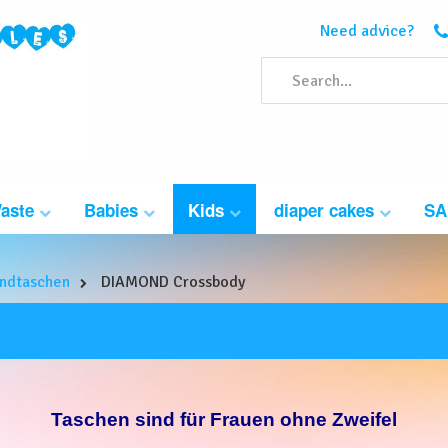
Need advice?
Waste
Babies
Kids
diaper cakes
SA
ndtaschen
DIAMOND Crossbody
Taschen sind für Frauen ohne Zweifel