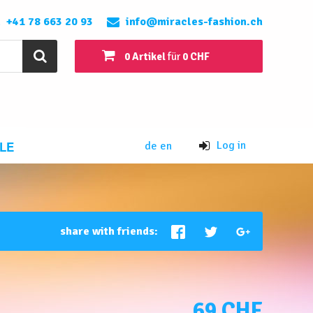
+41 78 663 20 93
info@miracles-fashion.ch
0 Artikel
für
0 CHF
LE
Log in
de
en
share with friends:
69 CHF