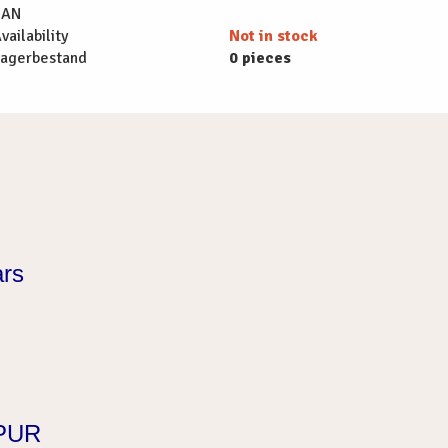
EAN
vailability
Not in stock
agerbestand
0 pieces
ars
% PUR