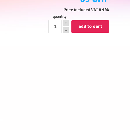
Price included VAT
8.1%
quantity
+
-