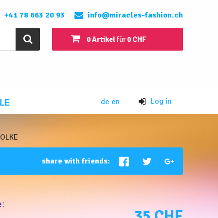
+41 78 663 20 93
info@miracles-fashion.ch
0 Artikel
für
0 CHF
LE
Log in
de
en
WOLKE
share with friends:
:
35 CHF