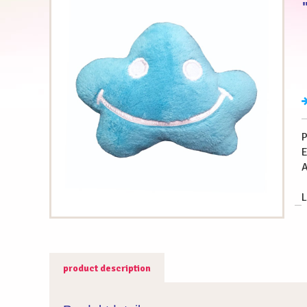
P
A
L
product description