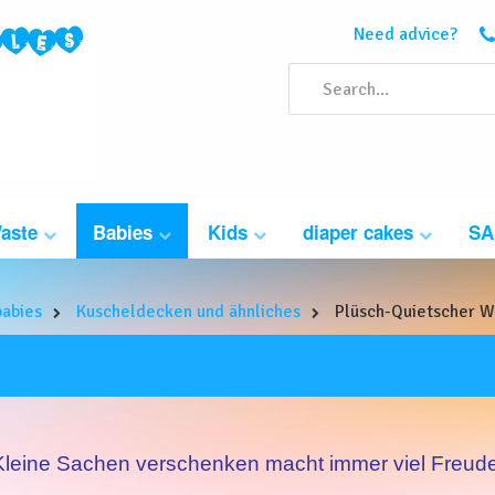
Need advice?
Waste
Babies
Kids
diaper cakes
SA
babies
Kuscheldecken und ähnliches
Plüsch-Quietscher 
Kleine Sachen verschenken macht immer viel Freude