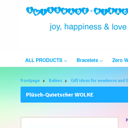
ALL PRODUCTS
Bracelets
Zero 
frontpage
Babies
Gift ideas for newborns and 
Plüsch-Quietscher WOLKE