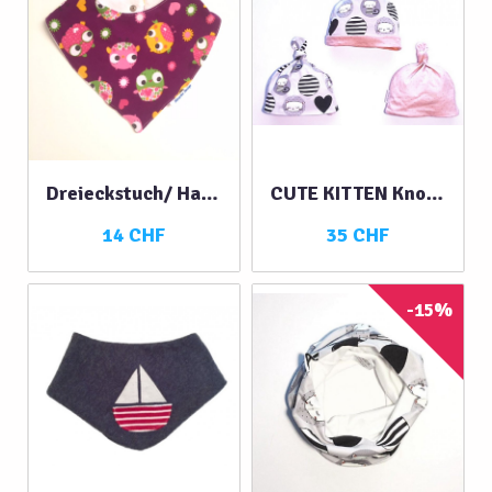
110
S
XS
74
80
86
M
Dreieckstuch/ Halstuch Eulen violett
CUTE KITTEN Knotenmütze 3 in 1
6-12 M
14 CHF
35 CHF
1-2 J
92
104
122
-15%
116
98
L
FARBE
blau