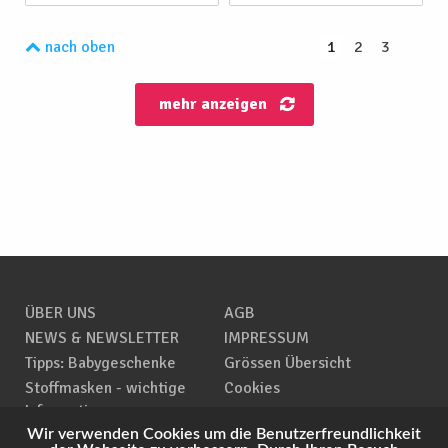
nach oben
1
2
3
mehr anzeigen
ÜBER UNS
AGB
NEWS & NEWSLETTER
IMPRESSUM
Tipps: Babygeschenke
Grössen Übersicht
Stoffmasken - wichtige
Cookies
Informationen
Wir verwenden Cookies um die Benutzerfreundlichkeit
Zero Waste