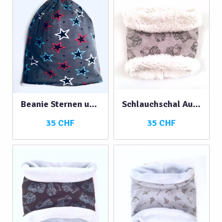
NACH THEMEN SORTIEREN
Bestsellers Baby
lila
grau
mehrfarbig
OPTIONEN
alle
Beanie Sternen unisex
Schlauchschal Autos mit Teddyfell
Filter zurücksetzen
35 CHF
35 CHF